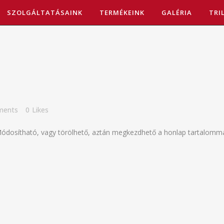
SZOLGÁLTATÁSAINK
TERMÉKEINK
GALÉRIA
TRI
ments
0
Likes
Módosítható, vagy törölhető, aztán megkezdhető a honlap tartalommal